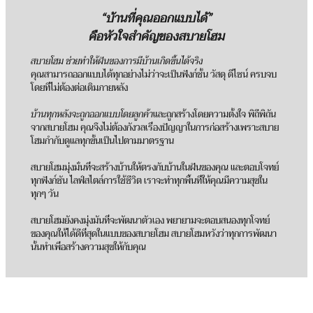
“บ้านที่คุณออกแบบได้”
คือหัวใจสำคัญของสบายโฮม
สบายโฮม ช่วยทำให้ฝันของการมีบ้านเกิดขึ้นได้จริง
คุณสามารถออกแบบได้ทุกอย่างไม่ว่าจะเป็นฟังก์ชั้น วัสดุ ดีไซน์ ครบจบ
โดยที่ไม่ต้องต่อเติมภายหลัง
บ้านทุกหลังจะถูกออกแบบโดยลูกค้า
และถูกสร้างโดยความตั้งใจ พิถีพิถัน
จากสบายโฮม คุณจึงไม่ต้องกังวลเรื่องปัญญาในการก่อสร้างเพราะสบาย
โฮมกำกับดูแลทุกขั้นเป็นไปตามมาตรฐาน
สบายโฮมมุ่งมั่นที่จะสร้างบ้านให้ตรงกับบ้านในฝันของคุณ และตอบโจทย์
ทุกฟังก์ชัน ไลฟ์สไตล์การใช้ชีวิต เราจะทำทุกพื้นที่ให้คุณมีความสุขใน
ทุกๆ วัน
สบายโฮมยังคงมุ่งมันที่จะพัฒนาตัวเอง พยายามจะตอบสนองทุกโจทย์
ของคุณให้ได้ดีที่สุดในแบบของสบายโฮม สบายโฮมหวังว่าทุกการพัฒนา
นั้นทำเพื่อสร้างความสุขให้กับคุณ