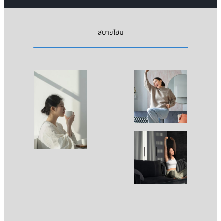
สบายโฮม